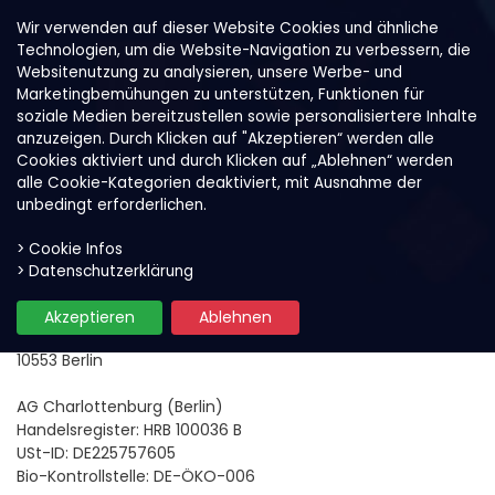
Wir verwenden auf dieser Website Cookies und ähnliche
Technologien, um die Website-Navigation zu verbessern, die
Websitenutzung zu analysieren, unsere Werbe- und
Marketingbemühungen zu unterstützen, Funktionen für
soziale Medien bereitzustellen sowie personalisiertere Inhalte
anzuzeigen. Durch Klicken auf "Akzeptieren“ werden alle
Cookies aktiviert und durch Klicken auf „Ablehnen“ werden
alle Cookie-Kategorien deaktiviert, mit Ausnahme der
unbedingt erforderlichen.
> Cookie Infos
Kontaktanfrage
> Datenschutzerklärung
ACAI GmbH
Akzeptieren
Ablehnen
Erasmusstr. 1
10553 Berlin
AG Charlottenburg (Berlin)
Handelsregister: HRB 100036 B
USt-ID: DE225757605
Bio-Kontrollstelle: DE-ÖKO-006