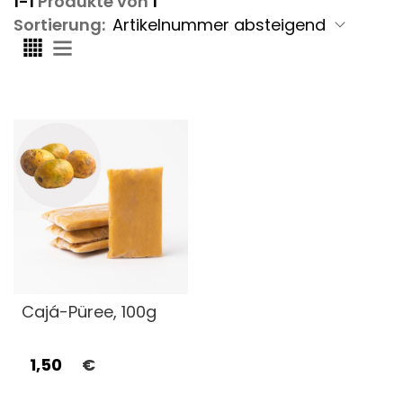
1-1
Produkte von
1
Sortierung:
Cajá-Püree, 100g
1,50
€