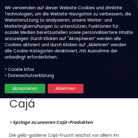
Wir verwenden auf dieser Website Cookies und ähnliche
Technologien, um die Website-Navigation zu verbessern, die
Websitenutzung zu analysieren, unsere Werbe- und
Marketingbemühungen zu unterstützen, Funktionen für
soziale Medien bereitzustellen sowie personalisiertere Inhalte
anzuzeigen. Durch Klicken auf "Akzeptieren“ werden alle
Cookies aktiviert und durch Klicken auf „Ablehnen“ werden
alle Cookie-Kategorien deaktiviert, mit Ausnahme der
unbedingt erforderlichen.
> Cookie Infos
Unsere Früchte
Cajá
> Datenschutzerklärung
Produktfilter
Akzeptieren
Ablehnen
Cajá
> Springe zu unseren Cajá-Produkten
Die gelb-goldene Cajá-Frucht wächst vor allem im