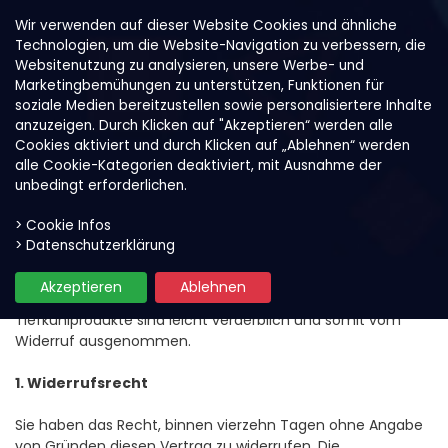
Wir verwenden auf dieser Website Cookies und ähnliche
Technologien, um die Website-Navigation zu verbessern, die
Websitenutzung zu analysieren, unsere Werbe- und
Marketingbemühungen zu unterstützen, Funktionen für
soziale Medien bereitzustellen sowie personalisiertere Inhalte
anzuzeigen. Durch Klicken auf "Akzeptieren“ werden alle
Cookies aktiviert und durch Klicken auf „Ablehnen“ werden
alle Cookie-Kategorien deaktiviert, mit Ausnahme der
unbedingt erforderlichen.
> Cookie Infos
Widerruf und Rückgabe
> Datenschutzerklärung
Die folgenden Aussagen beziehen Sich auf unser
Akzeptieren
Ablehnen
Trockensortiment (=nicht kühlpflichtige Waren). Unsere
Tiefkühlprodukte sind leicht verderblich und somit vom
Widerruf ausgenommen.
1. Widerrufsrecht
Sie haben das Recht, binnen vierzehn Tagen ohne Angabe
von Gründen diesen Vertrag zu widerrufen. Die