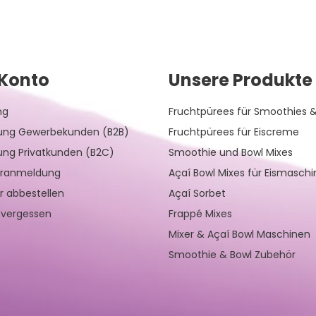
Konto
Unsere Produkte
ng
Fruchtpürees für Smoothies &
rung Gewerbekunden (B2B)
Fruchtpürees für Eiscreme
rung Privatkunden (B2C)
Smoothie und Bowl Mixes
eranmeldung
Açaí Bowl Mixes für Eismasch
r abbestellen
Açaí Sorbet
 vergessen
Frappé Mixes
Mixer & Açaí Bowl Maschinen
Smoothie & Bowl Zubehör