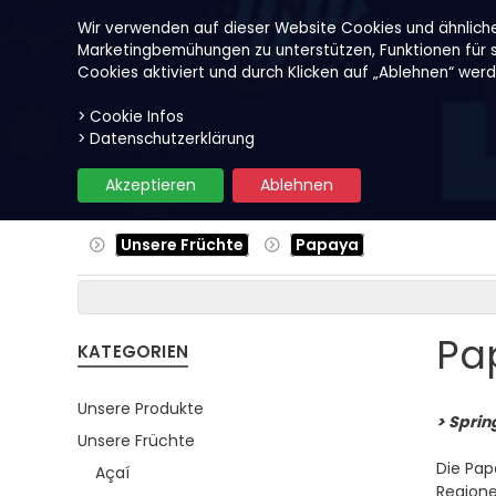
Wir verwenden auf dieser Website Cookies und ähnlich
Marketingbemühungen zu unterstützen, Funktionen für so
Cookies aktiviert und durch Klicken auf „Ablehnen“ wer
> Cookie Infos
Unsere Produkte
Früchte
> Datenschutzerklärung
Akzeptieren
Ablehnen
Unsere Früchte
Papaya
Pa
KATEGORIEN
Unsere Produkte
> Spri
Unsere Früchte
Die Pap
Açaí
Region