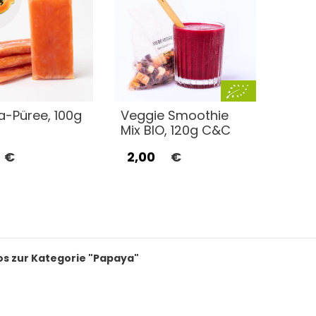
-Püree, 100g
Veggie Smoothie
Mix BIO, 120g C&C
€
2,00
€
os zur Kategorie "Papaya"