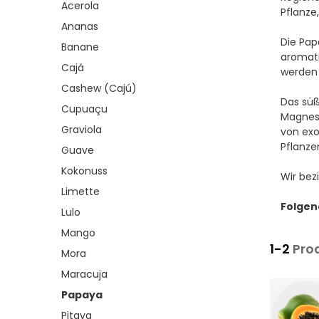
Acerola
Pflanze
Ananas
Die Pap
Banane
aromati
Cajá
werden
Cashew (Cajú)
Das süß
Cupuaçu
Magnesi
Graviola
von exo
Pflanze
Guave
Kokonuss
Wir bez
Limette
Folgen
Lulo
Mango
1-2
Pro
Mora
Maracuja
Papaya
Pitaya