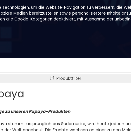
e Technologien, um die Website-Navigation zu verbessern, die We
ziale Medien bereitzustellen sowie personalisiertere Inhalte anzu
den alle Cookie-Kategorien deaktiviert, mit Ausnahme der unbeding
Rezepte
Über uns
B2B
Family Shop
Produktfilter
paya
nge zu unseren Papaya-Produkten
aya stammt ursprünglich aus Südamerika, wird heute jedoch au
en der Welt angebaut. Die Früchte wachsen an einer zu den