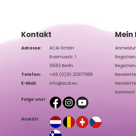
Kontakt
Mein 
Adresse:
ACAI GmbH
Anmeldu
Erasmusstr. 1
Registrie
10553 Berlin
Registrie
Telefon:
+49 (0)30 20917988
Newslett
E-Mail:
info@acai.eu
Newslette
Kennwort
Folge uns!
Acai EU: