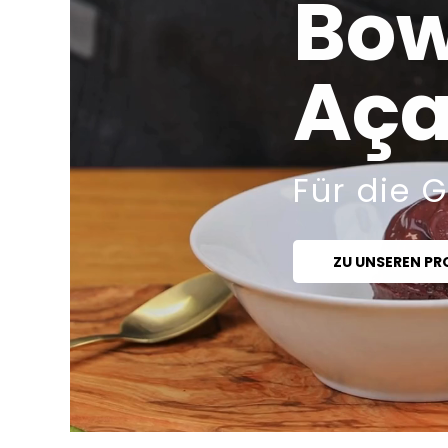
Bow
Aça
Für die 
ZU UNSEREN P