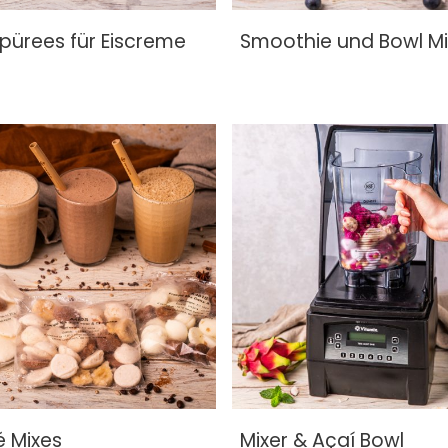
pürees für Eiscreme
Smoothie und Bowl Mi
é Mixes
Mixer & Açaí Bowl