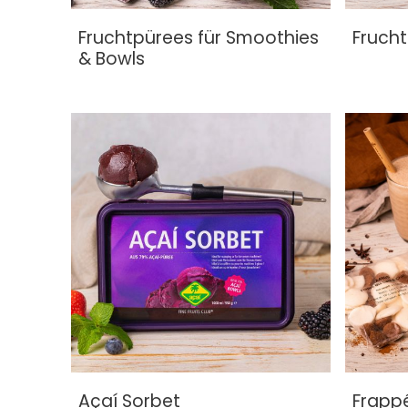
Fruchtpürees für Smoothies
Frucht
& Bowls
Açaí Sorbet
Frapp