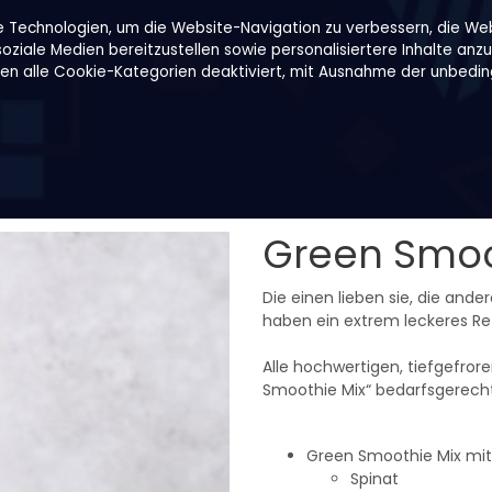
e Technologien, um die Website-Navigation zu verbessern, die We
ziale Medien bereitzustellen sowie personalisiertere Inhalte anzu
den alle Cookie-Kategorien deaktiviert, mit Ausnahme der unbeding
Rezepte
Über uns
B2B
Family Shop
Green Smoo
Die einen lieben sie, die ande
haben ein extrem leckeres Rez
Alle hochwertigen, tiefgefror
Smoothie Mix“ bedarfsgerecht p
Green Smoothie Mix mit
Spinat