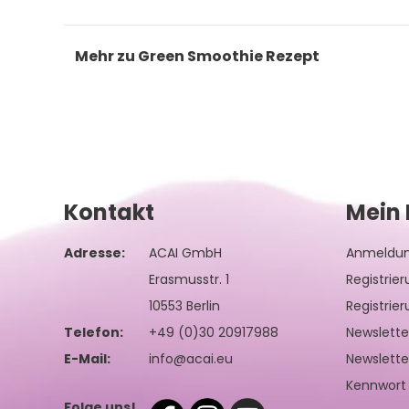
Mehr zu Green Smoothie Rezept
Kontakt
Mein 
Adresse:
ACAI GmbH
Anmeldu
Erasmusstr. 1
Registrie
10553 Berlin
Registrie
Telefon:
+49 (0)30 20917988
Newslett
E-Mail:
info@acai.eu
Newslette
Kennwort
Folge uns!