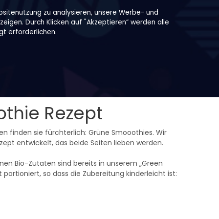
bsitenutzung zu analysieren, unsere Werbe- und
zeigen. Durch Klicken auf "Akzeptieren“ werden alle
t erforderlichen.
thie Rezept
ren finden sie fürchterlich: Grüne Smooothies. Wir
ept entwickelt, das beide Seiten lieben werden.
enen Bio-Zutaten sind bereits in unserem „Green
ortioniert, so dass die Zubereitung kinderleicht ist: