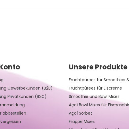
Konto
Unsere Produkte
ng
Fruchtpürees für Smoothies &
rung Gewerbekunden (B2B)
Fruchtpürees für Eiscreme
rung Privatkunden (B2C)
Smoothie und Bowl Mixes
eranmeldung
Açaí Bowl Mixes für Eismasch
r abbestellen
Açaí Sorbet
 vergessen
Frappé Mixes