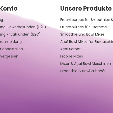
Konto
Unsere Produkte
ng
Fruchtpürees für Smoothies &
rung Gewerbekunden (B2B)
Fruchtpürees für Eiscreme
rung Privatkunden (B2C)
Smoothie und Bowl Mixes
eranmeldung
Açaí Bowl Mixes für Eismasch
r abbestellen
Açaí Sorbet
 vergessen
Frappé Mixes
Mixer & Açaí Bowl Maschinen
Smoothie & Bowl Zubehör