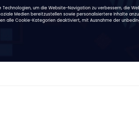
e Technologien, um die Website-Navigation zu verbessern, die We
ziale Medien bereitzustellen sowie personalisiertere Inhalte anzu
den alle Cookie-Kategorien deaktiviert, mit Ausnahme der unbeding
Rezepte
Über uns
B2B
Family Shop