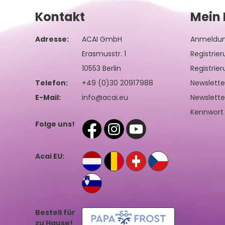
Kontakt
Mein 
Adresse:
ACAI GmbH
Anmeldu
Erasmusstr. 1
Registrie
10553 Berlin
Registrie
Telefon:
+49 (0)30 20917988
Newslett
E-Mail:
info@acai.eu
Newslette
Kennwort
Folge uns!
Acai EU:
Bestell für
zu Hause!