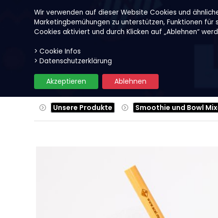
Wir verwenden auf dieser Website Cookies und ähnlich
Marketingbemühungen zu unterstützen, Funktionen für so
Cookies aktiviert und durch Klicken auf „Ablehnen“ wer
> Cookie Infos
Unsere Produkte
Früchte
> Datenschutzerklärung
Akzeptieren
Ablehnen
Unsere Produkte
Smoothie und Bowl Mix