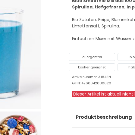
Blue Smoothie Mix aus 100
Spirulina, tiefgefroren, in
Bio Zutaten: Feige, Blumenkoh
Limettensaft, Spirulina.
Einfach im Mixer mit Wasser 
allergenfrei
bio
kosher geeignet
hal
Artikelnummer: A184SN
GTIN: 4260042080620
Dieser Artikel ist aktuell nicht 
Produktbeschreibung