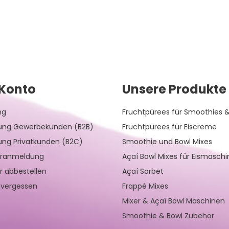
Konto
Unsere Produkte
ng
Fruchtpürees für Smoothies &
rung Gewerbekunden (B2B)
Fruchtpürees für Eiscreme
rung Privatkunden (B2C)
Smoothie und Bowl Mixes
eranmeldung
Açaí Bowl Mixes für Eismasch
r abbestellen
Açaí Sorbet
 vergessen
Frappé Mixes
Mixer & Açaí Bowl Maschinen
Smoothie & Bowl Zubehör