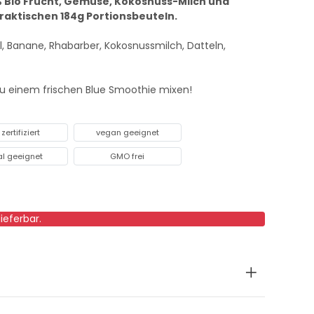
% Bio Frucht, Gemüse, Kokosnuss-Milch und
 praktischen 184g Portionsbeuteln.
l, Banane, Rhabarber, Kokosnussmilch, Datteln,
zu einem frischen Blue Smoothie mixen!
 zertifiziert
vegan geeignet
al geeignet
GMO frei
lieferbar.