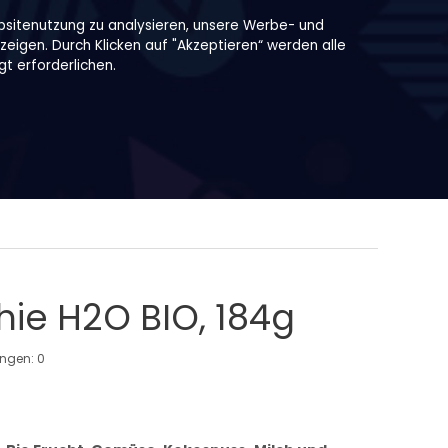
bsitenutzung zu analysieren, unsere Werbe- und
zeigen. Durch Klicken auf "Akzeptieren“ werden alle
t erforderlichen.
ie H2O BIO, 184g
ungen:
0