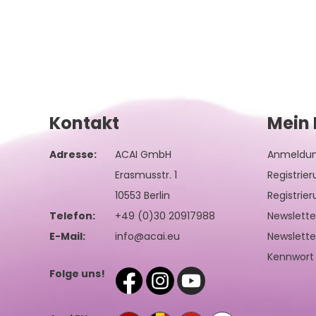
Kontakt
Mein 
Adresse:
ACAI GmbH
Anmeldu
Erasmusstr. 1
Registrie
10553 Berlin
Registrie
Telefon:
+49 (0)30 20917988
Newslett
E-Mail:
info@acai.eu
Newslette
Kennwort
Folge uns!