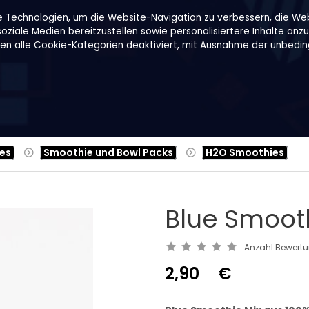
e Technologien, um die Website-Navigation zu verbessern, die We
ziale Medien bereitzustellen sowie personalisiertere Inhalte anzu
den alle Cookie-Kategorien deaktiviert, mit Ausnahme der unbeding
Rezepte
Über uns
B2B
Family Shop
es
Smoothie und Bowl Packs
H2O Smoothies
Blue Smooth
Anzahl Bewert
2,90
€