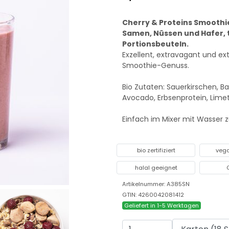
Cherry & Proteins Smoothie
Samen, Nüssen und Hafer, t
Portionsbeuteln.
Exzellent, extravagant und ex
Smoothie-Genuss.
Bio Zutaten: Sauerkirschen, B
Avocado, Erbsenprotein, Lime
Einfach im Mixer mit Wasser 
bio zertifiziert
veg
halal geeignet
Artikelnummer: A385SN
GTIN: 4260042081412
Geliefert in 1-5 Werktagen