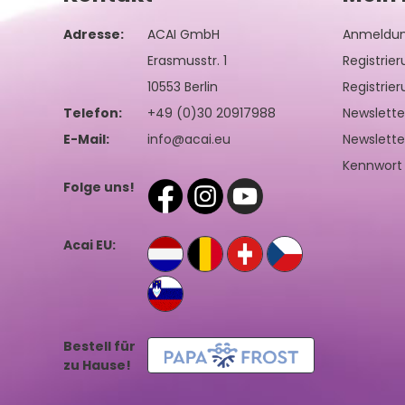
Adresse:
ACAI GmbH
Anmeldu
Erasmusstr. 1
Registrie
10553 Berlin
Registrie
Telefon:
+49 (0)30 20917988
Newslett
E-Mail:
info@acai.eu
Newslette
Kennwort
Folge uns!
Acai EU:
Bestell für
zu Hause!