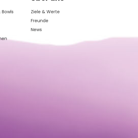
 Bowls
Ziele & Werte
Freunde
News
inen