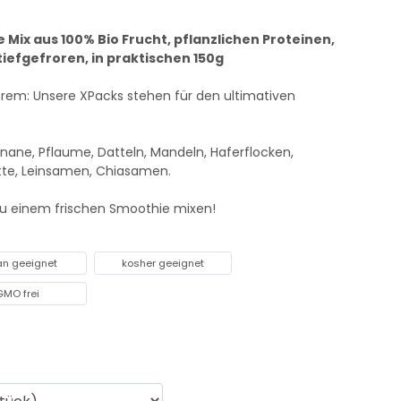
 Mix aus 100% Bio Frucht, pflanzlichen Proteinen,
iefgefroren, in praktischen 150g
trem: Unsere XPacks stehen für den ultimativen
anane, Pflaume, Datteln, Mandeln, Haferflocken,
tte, Leinsamen, Chiasamen.
zu einem frischen Smoothie mixen!
an geeignet
kosher geeignet
GMO frei