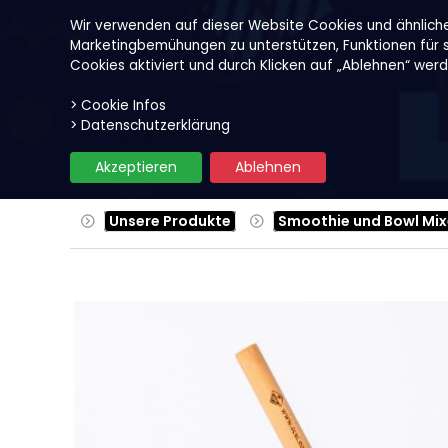
Wir verwenden auf dieser Website Cookies und ähnlich
Marketingbemühungen zu unterstützen, Funktionen für so
Cookies aktiviert und durch Klicken auf „Ablehnen“ wer
> Cookie Infos
Unsere Produkte
Früchte
> Datenschutzerklärung
Akzeptieren
Ablehnen
Unsere Produkte
Smoothie und Bowl Mix