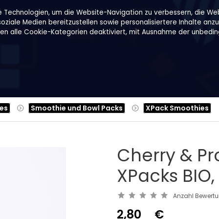
e Technologien, um die Website-Navigation zu verbessern, die We
ziale Medien bereitzustellen sowie personalisiertere Inhalte anzu
den alle Cookie-Kategorien deaktiviert, mit Ausnahme der unbeding
Rezepte
Über uns
B2B
Family Shop
es
Smoothie und Bowl Packs
XPack Smoothies
Cherry & Pr
XPacks BIO,
Anzahl Bewert
2,80
€