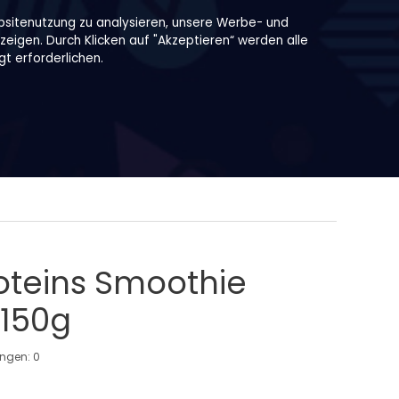
bsitenutzung zu analysieren, unsere Werbe- und
zeigen. Durch Klicken auf "Akzeptieren“ werden alle
t erforderlichen.
oteins Smoothie
 150g
ungen:
0