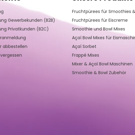
ng
Fruchtpürees für Smoothies &
rung Gewerbekunden (B2B)
Fruchtpürees für Eiscreme
rung Privatkunden (B2C)
Smoothie und Bowl Mixes
eranmeldung
Açaí Bowl Mixes für Eismasch
r abbestellen
Açaí Sorbet
 vergessen
Frappé Mixes
Mixer & Açaí Bowl Maschinen
Smoothie & Bowl Zubehör