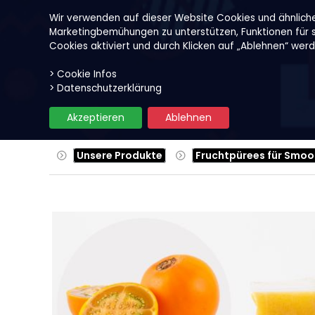
Wir verwenden auf dieser Website Cookies und ähnlich
Marketingbemühungen zu unterstützen, Funktionen für so
Cookies aktiviert und durch Klicken auf „Ablehnen“ wer
> Cookie Infos
Unsere Produkte
Früchte
> Datenschutzerklärung
Akzeptieren
Ablehnen
Unsere Produkte
Fruchtpürees für Smoo