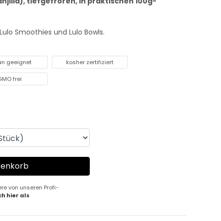
njilla), tiefgefroren, in praktischen 100g-
 Lulo Smoothies und Lulo Bowls.
an geeignet
kosher zertifiziert
GMO frei
ere von unseren Profi-
ch hier als