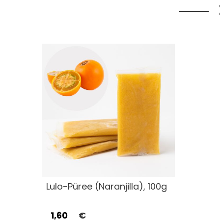
Lulo-Püree (Naranjilla), 100g
1,60
€