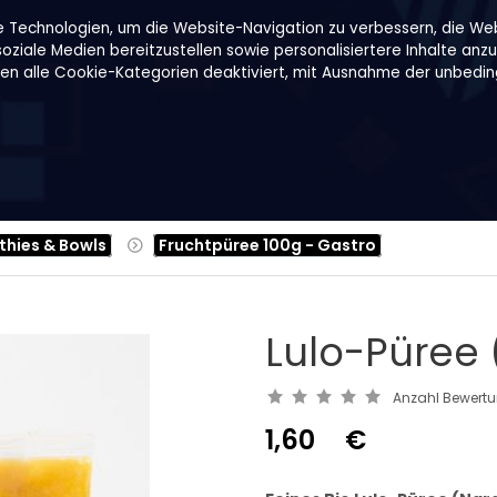
e Technologien, um die Website-Navigation zu verbessern, die We
ziale Medien bereitzustellen sowie personalisiertere Inhalte anzu
den alle Cookie-Kategorien deaktiviert, mit Ausnahme der unbeding
Rezepte
Über uns
B2B
Family Shop
thies & Bowls
Fruchtpüree 100g - Gastro
Lulo-Püree (
Anzahl Bewert
1,60
€