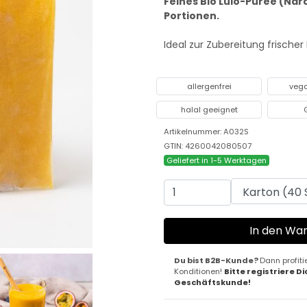
Feines Bio Lulo-Püree (Nara
Portionen.
Ideal zur Zubereitung frischer
allergenfrei
veg
halal geeignet
Artikelnummer: A032S
GTIN: 4260042080507
Geliefert in 1-5 Werktagen
Du bist B2B-Kunde?
Dann profiti
Konditionen!
Bitte registriere Di
Geschäftskunde!