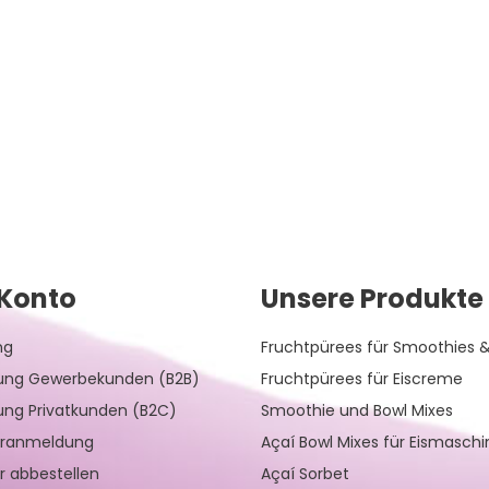
Konto
Unsere Produkte
ng
Fruchtpürees für Smoothies &
rung Gewerbekunden (B2B)
Fruchtpürees für Eiscreme
rung Privatkunden (B2C)
Smoothie und Bowl Mixes
eranmeldung
Açaí Bowl Mixes für Eismasch
r abbestellen
Açaí Sorbet