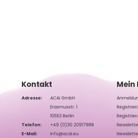
Kontakt
Mein 
Adresse:
ACAI GmbH
Anmeldu
Erasmusstr. 1
Registrie
10553 Berlin
Registrie
Telefon:
+49 (0)30 20917988
Newslett
E-Mail:
info@acai.eu
Newslette