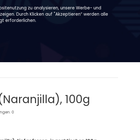
bsitenutzung zu analysieren, unsere Werbe- und
zeigen. Durch Klicken auf "Akzeptieren“ werden alle
t erforderlichen.
Naranjilla), 100g
ungen:
0