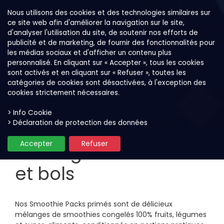
Nous utilisons des cookies et des technologies similaires sur
ce site web afin d'améliorer la navigation sur le site,
d'analyser l'utilisation du site, de soutenir nos efforts de
publicité et de marketing, de fournir des fonctionnalités pour
les médias sociaux et d'afficher un contenu plus
personnalisé. En cliquant sur « Accepter », tous les cookies
sont activés et en cliquant sur « Refuser », toutes les
catégories de cookies sont désactivées, à l'exception des
cookies strictement nécessaires.
> Info Cookie
Nos produits
Mélanges smoothies et bols
> Déclaration de protection des données
Accepter
Refuser
Mélanges smoothies
et bols
Nos Smoothie Packs primés sont de délicieux
mélanges de smoothies congelés 100% fruits, légumes