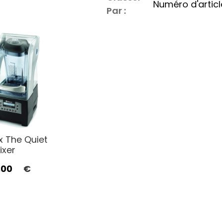
Par :
x The Quiet
ixer
,00
€