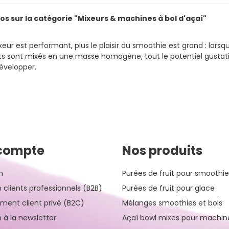
fos sur la catégorie "Mixeurs & machines à bol d'açaí"
xeur est performant, plus le plaisir du smoothie est grand : lorsq
ts sont mixés en une masse homogène, tout le potentiel gustati
évelopper.
compte
Nos produits
n
Purées de fruit pour smoothie
n clients professionnels (B2B)
Purées de fruit pour glace
ement client privé (B2C)
Mélanges smoothies et bols
n à la newsletter
Açaí bowl mixes pour machin