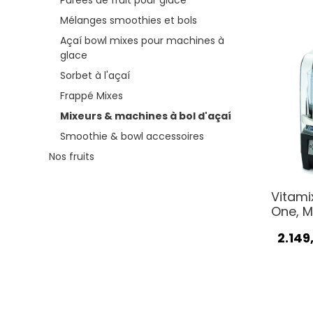
Purées de fruit pour glace
Mélanges smoothies et bols
Açaí bowl mixes pour machines à
glace
Sorbet à l'açaí
Frappé Mixes
Mixeurs & machines à bol d'açaí
Smoothie & bowl accessoires
Nos fruits
Vitami
One, M
2.149