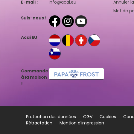
E-mail :
info@acai.eu
Annuler l
Mot de pa
Suis-nous !
Acai EU
Commande
à la maison
!
Protection des données
CGV
Cookies
Condi
Rétractation
Mention d'impression