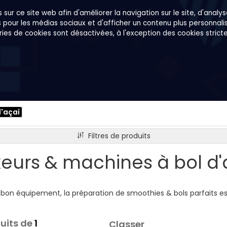
sur ce site web afin d'améliorer la navigation sur le site, d'analyse
s pour les médias sociaux et d'afficher un contenu plus personnalisé
gories de cookies sont désactivées, à l'exception des cookies stric
tes
Sur nous
B2B
Family Shop
d'açaí
Filtres de produits
xeurs & machines à bol d'
 bon équipement, la préparation de smoothies & bols parfaits es
uits de
1
Classer