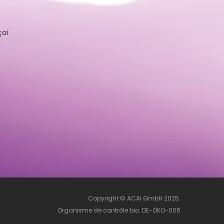
çaí
Copyright © ACAI GmbH 2025.
Organisme de contrôle bio: DE-ÖKO-006