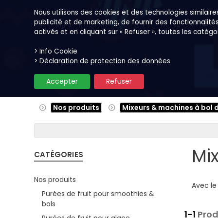
Nous utilisons des cookies et des technologies similaires 
publicité et de marketing, de fournir des fonctionnalité
activés et en cliquant sur « Refuser », toutes les caté
> Info Cookie
Nos produits
Fruits
Recet
> Déclaration de protection des données
Accepter
Refuser
Nos produits
Mixeurs & machines à bol 
Mi
CATÉGORIES
Nos produits
Avec le
Purées de fruit pour smoothies &
bols
1-1
Prod