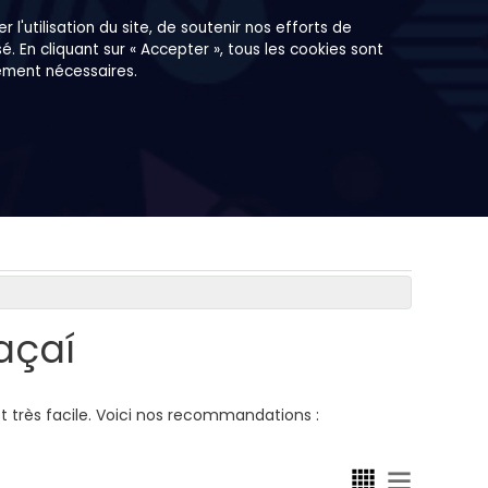
r l'utilisation du site, de soutenir nos efforts de
. En cliquant sur « Accepter », tous les cookies sont
tement nécessaires.
açaí
t très facile. Voici nos recommandations :