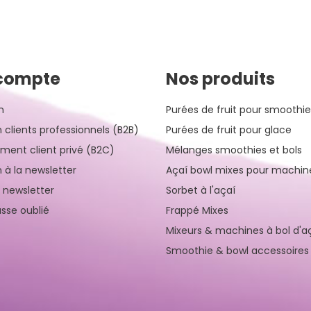
compte
Nos produits
n
Purées de fruit pour smoothie
n clients professionnels (B2B)
Purées de fruit pour glace
ement client privé (B2C)
Mélanges smoothies et bols
n à la newsletter
Açaí bowl mixes pour machin
a newsletter
Sorbet à l'açaí
sse oublié
Frappé Mixes
Mixeurs & machines à bol d'a
Smoothie & bowl accessoires