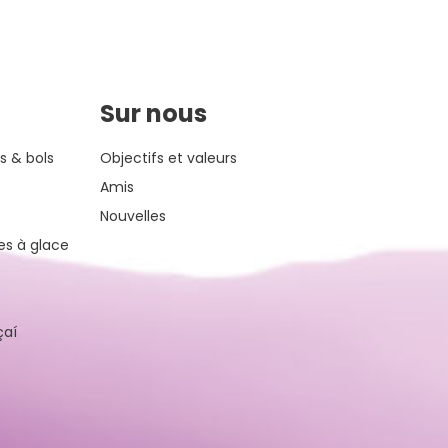
Sur nous
s & bols
Objectifs et valeurs
Amis
Nouvelles
es à glace
çaí