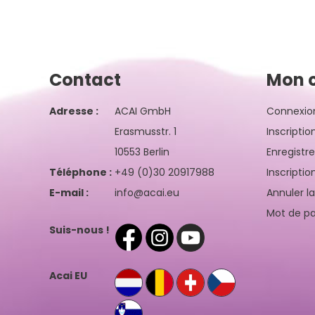
Contact
Mon 
Adresse :
ACAI GmbH
Connexio
Erasmusstr. 1
Inscriptio
10553 Berlin
Enregistr
Téléphone :
+49 (0)30 20917988
Inscriptio
E-mail :
info@acai.eu
Annuler l
Mot de pa
Suis-nous !
Acai EU