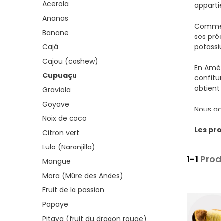
Acerola
apparti
Ananas
Comme l
Banane
ses pré
Cajá
potassi
Cajou (cashew)
En Amér
Cupuaçu
confitu
obtient
Graviola
Goyave
Nous ac
Noix de coco
Les pr
Citron vert
Lulo (Naranjilla)
1-1
Prod
Mangue
Mora (Mûre des Andes)
Fruit de la passion
Papaye
Pitaya (fruit du dragon rouge)