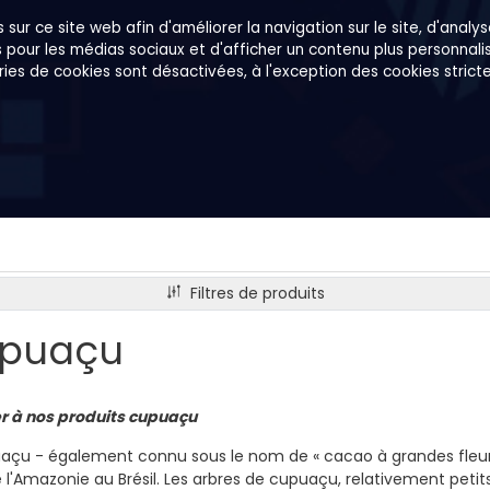
sur ce site web afin d'améliorer la navigation sur le site, d'analyse
s pour les médias sociaux et d'afficher un contenu plus personnalisé
gories de cookies sont désactivées, à l'exception des cookies stric
tes
Sur nous
B2B
Family Shop
Filtres de produits
puaçu
r à nos produits cupuaçu
açu - également connu sous le nom de « cacao à grandes fleurs » 
 l'Amazonie au Brésil. Les arbres de cupuaçu, relativement petit