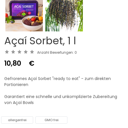
Açaí Sorbet, 1 l
Anzahl Bewertungen:
0
10,80
€
Gefrorenes Açaí Sorbet "ready to eat" - zum direkten
Portionieren
Garantiert eine schnelle und unkomplizierte Zubereitung
von Açaí Bowls
allergenfrei
GMO frei