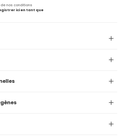
e de nos conditions
egistrer ici en tant que
nelles
ergènes