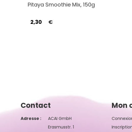
Pitaya Smoothie Mix, 150g
2,30
€
Contact
Mon 
Adresse :
ACAI GmbH
Connexio
Erasmusstr. 1
Inscriptio