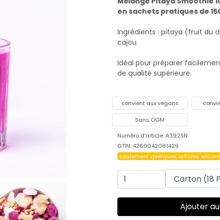
Mélange Pitaya Smoothie 100
en sachets pratiques de 15
Ingrédients : pitaya (fruit du
cajou.
Idéal pour préparer facileme
de qualité supérieure.
convient aux vegans
convi
Sans OGM
Numéro d'article :A392SN
GTIN: 4260042081429
seulement quelques articles encore