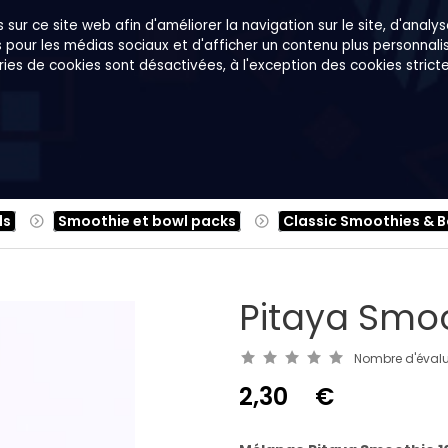
sur ce site web afin d'améliorer la navigation sur le site, d'analyse
s pour les médias sociaux et d'afficher un contenu plus personnalisé
gories de cookies sont désactivées, à l'exception des cookies stric
tes
Sur nous
B2B
Family Shop
ls
Smoothie et bowl packs
Classic Smoothies & 
Pitaya Smoo
Nombre d'évalu
2,30
€