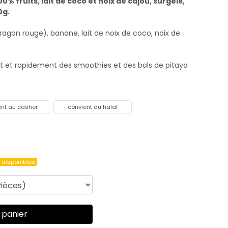
% fruits, lait de coco et noix de cajou, surgelé,
0g.
 dragon rouge), banane, lait de noix de coco, noix de
nt et rapidement des smoothies et des bols de pitaya
ent au casher
convient au halal
 disponibles