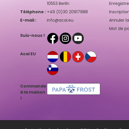
10553 Berlin
Enregistr
Téléphone :
+49 (0)30 20917988
Inscriptio
E-mail :
info@acai.eu
Annuler l
Mot de pa
Suis-nous !
Acai EU
Commande
à la maison
!