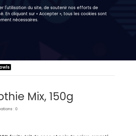
r l'utilisation du site, de soutenir nos efforts de
. En cliquant sur « Accepter », tous les cookies sont
tement nécessaires.
Bowls
thie Mix, 150g
ations :
0