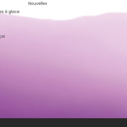
Nouvelles
es à glace
çaí