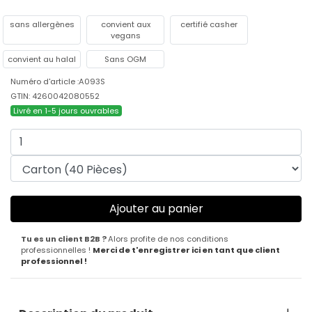
sans allergènes
convient aux
certifié casher
vegans
convient au halal
Sans OGM
Numéro d'article :A093S
GTIN: 4260042080552
Livré en 1-5 jours ouvrables
Tu es un client B2B ?
Alors profite de nos conditions
professionnelles !
Merci de t'enregistrer ici en tant que client
professionnel !