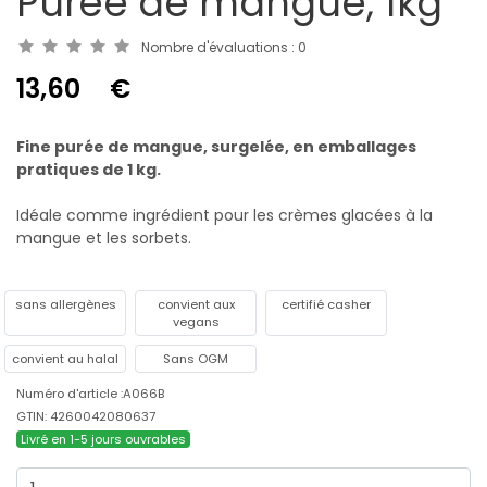
Purée de mangue, 1kg
Nombre d'évaluations :
0
13,60
€
Fine purée de mangue, surgelée, en emballages
pratiques de 1 kg.
Idéale comme ingrédient pour les crèmes glacées à la
mangue et les sorbets.
sans allergènes
convient aux
certifié casher
vegans
convient au halal
Sans OGM
Numéro d'article :A066B
GTIN: 4260042080637
Livré en 1-5 jours ouvrables