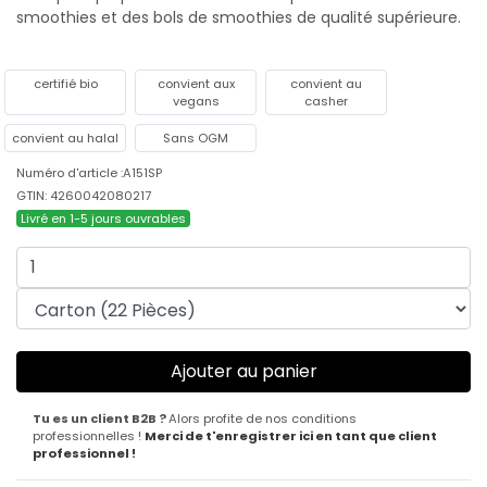
smoothies et des bols de smoothies de qualité supérieure.
certifié bio
convient aux
convient au
vegans
casher
convient au halal
Sans OGM
Numéro d'article :A151SP
GTIN: 4260042080217
Livré en 1-5 jours ouvrables
Tu es un client B2B ?
Alors profite de nos conditions
professionnelles !
Merci de t'enregistrer ici en tant que client
professionnel !